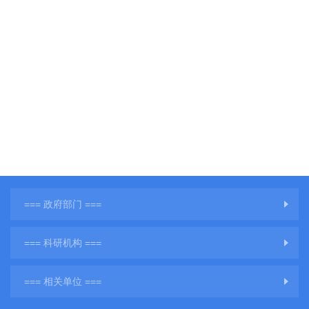
=== 政府部门 ===
=== 科研机构 ===
=== 相关单位 ===