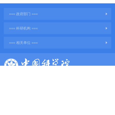
=== 政府部门 ===
=== 科研机构 ===
=== 相关单位 ===
版权所有：中国科学院地球环境研究所
网站备案号：
陕ICP备11001760号-3
陕公网安备61011302001284号
单位地址：陕西省西安市雁塔区雁翔路97号
单位邮编：710061
电子邮件：
web@ieecas.cn
传真：029－62336234