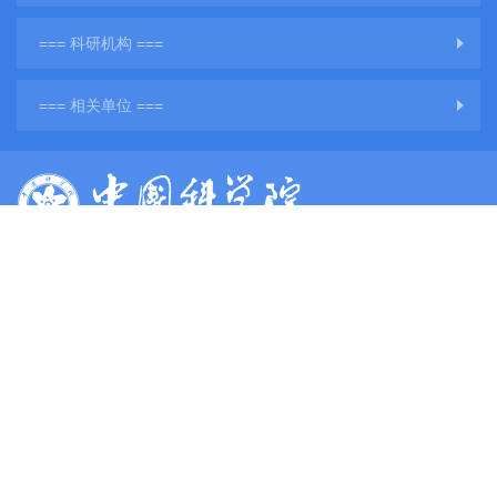
=== 科研机构 ===
=== 相关单位 ===
版权所有：中国科学院地球环境研究所
网站备案号：
陕ICP备11001760号-3
陕公网安备61011302001284号
单位地址：陕西省西安市雁塔区雁翔路97号
单位邮编：710061
电子邮件：
web@ieecas.cn
传真：029－62336234