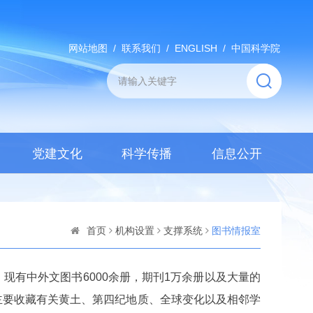
网站地图
/
联系我们
/
ENGLISH
/
中国科学院
党建文化
科学传播
信息公开
首页
机构设置
支撑系统
图书情报室
现有中外文图书6000余册，期刊1万余册以及大量的
主要收藏有关黄土、第四纪地质
、全球变化以及相邻学