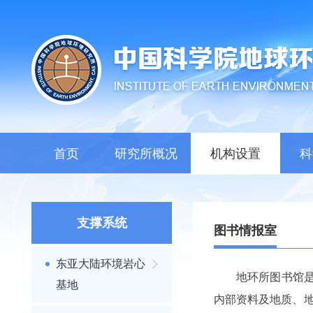
首页
研究所概况
机构设置
科
支撑系统
图书情报室
东亚大陆环境岩心
地环所图书馆是
基地
内部资
料及地质、