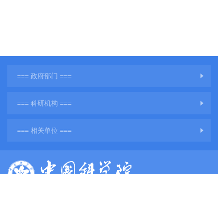
=== 政府部门 ===
=== 科研机构 ===
=== 相关单位 ===
版权所有：中国科学院地球环境研究所
网站备案号：
陕ICP备11001760号-3