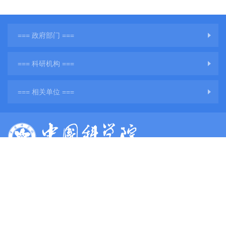
=== 政府部门 ===
=== 科研机构 ===
=== 相关单位 ===
版权所有：中国科学院地球环境研究所
网站备案号：
陕ICP备11001760号-3
陕公网安备61011302001284号
单位地址：陕西省西安市雁塔区雁翔路97号
单位邮编：710061
电子邮件：
web@ieecas.cn
传真：029－62336234