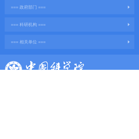
=== 政府部门 ===
=== 科研机构 ===
=== 相关单位 ===
版权所有：中国科学院地球环境研究所
网站备案号：
陕ICP备11001760号-3
陕公网安备61011302001284号
单位地址：陕西省西安市雁塔区雁翔路97号
单位邮编：710061
电子邮件：
web@ieecas.cn
传真：029－62336234