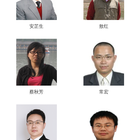
安芷生
敖红
蔡秋芳
常宏