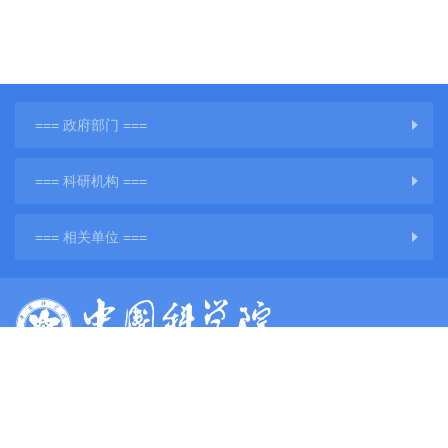
=== 政府部门 ===
=== 科研机构 ===
=== 相关单位 ===
版权所有：中国科学院地球环境研究所
网站备案号：
陕ICP备11001760号-3
陕公网安备61011302001284号
单位地址：陕西省西安市雁塔区雁翔路97号
单位邮编：710061