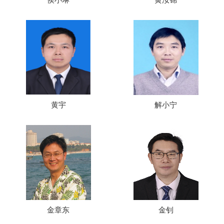
黄宇
解小宁
金章东
金钊