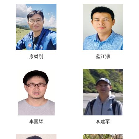
康树刚
蓝江湖
李国辉
李建军