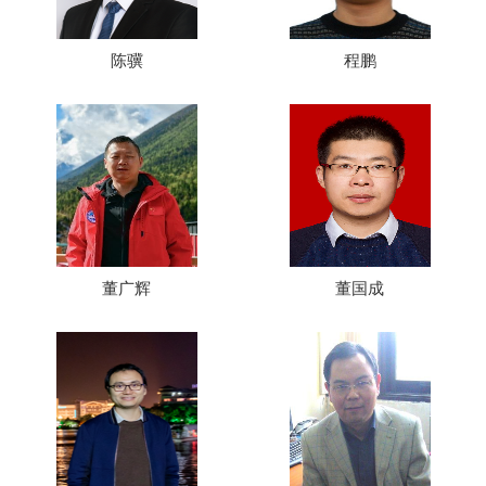
陈骥
程鹏
董广辉
董国成