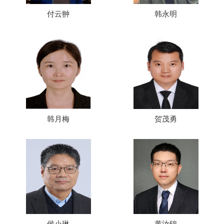
付云翀
韩永明
韩月梅
贺茂勇
侯小琳
黄汝锦