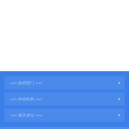
=== 政府部门 ===
=== 科研机构 ===
=== 相关单位 ===