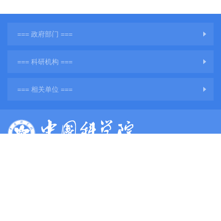
=== 政府部门 ===
=== 科研机构 ===
=== 相关单位 ===
版权所有：中国科学院地球环境研究所
网站备案号：
陕ICP备11001760号-3
陕公网安备61011302001284号
单位地址：陕西省西安市雁塔区雁翔路97号
单位邮编：710061
电子邮件：
web@ieecas.cn
传真：029－62336234