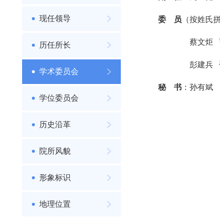
现任领导
委
员
（按姓氏
蔡文炬
历任所长
彭建兵
学术委员会
秘
书
：孙有斌
学位委员会
历史沿革
院所风貌
形象标识
地理位置