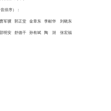
拼音排序）：
曹军骥
郭正堂
金章东
李献华
刘晓东
邵明安
舒德干
孙有斌
陶
澍
张宏福