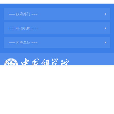
=== 政府部门 ===
=== 科研机构 ===
=== 相关单位 ===
版权所有：中国科学院地球环境研究所
网站备案号：
陕ICP备11001760号-3
陕公网安备61011302001284号
单位地址：陕西省西安市雁塔区雁翔路97号
单位邮编：710061
电子邮件：
web@ieecas.cn
传真：029－62336234