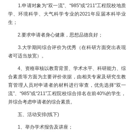
1.
申请对象为“双一流”、“
985
”或“
211
”工程院校地质
学、环境科学、大气科学专业的
2021
年应届本科毕业
生；
2.
要求申请者身心健康，思想品德良好；
3.
大学期间综合评价为优秀（在科研方面突出表现
者可适当放宽）。
4
、资格审核以教育背景、学术水平、科研能力、综
合素质等方面为主要评价依据，由相关专家及研究生教
育管理人员对申请者的材料进行审查，优先选择“双一
流”、“
985
”或“
211
”工程院校综合排名在前
40%
的学生，
并综合考虑申请者的综合素质。
五、活动安排
(
线下
)
1
、举办学术报告及讲座；