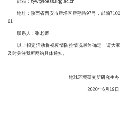
邮箱：
zyw@loess.llqg.ac.cn
地址：陕西省西安市雁塔区雁翔路
97
号，邮编
7100
61
联系人：张老师
以上拟定活动将视疫情防控情况最终确定，请大家
及时关注我所网站具体通知。
地球环境研究所研究生办
2020
年
6
月
19
日