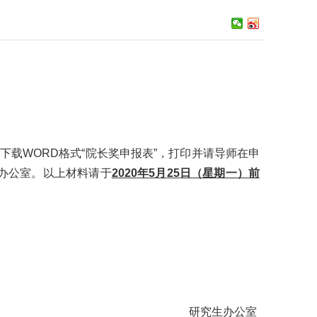
后下载
WORD
格式“院长奖申报表”，打印并请导师在申
办公室。以上材料请于
2020
年
5
月
25
日（星期一）前
研究生办公室