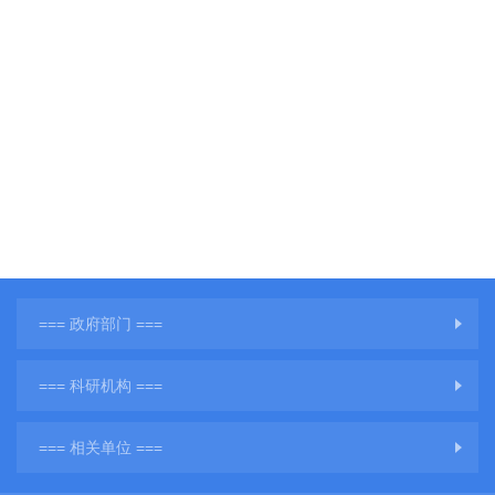
=== 政府部门 ===
=== 科研机构 ===
=== 相关单位 ===