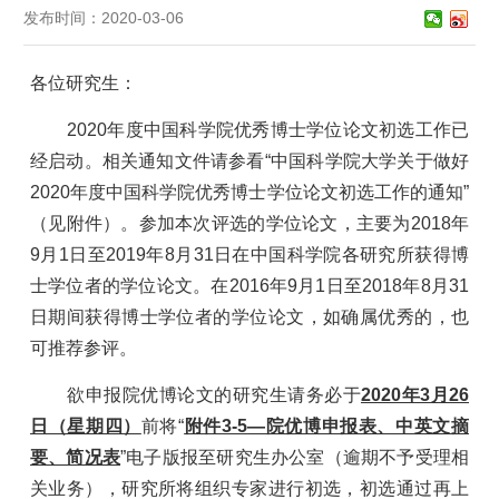
发布时间：2020-03-06
各
位研究生：
2020
年度中国科学院优秀博士学位论文初选工作已
经启动。相关通知文件请参看“中国科学院大学关于做好
2020
年度中国科学院优秀博士学位论文初选工作的通知”
（见附件）。参加本次评选的学位论文，主要为
2018
年
9
月
1
日至
2019
年
8
月
31
日在中国科学院各研究所获得博
士学位者的学位论文。在
2016
年
9
月
1
日至
2018
年
8
月
31
日期间获得博士学位者的学位论文，如确属优秀的，也
可推荐参评。
欲申报院优博论文的研究生请务必于
2020
年
3
月
26
日（星期四）
前将“
附件
3-5
—院优博申报表、中英文摘
要、简况表
”电子版报至研究生办公室（逾期不予受理相
关业务），研究所将组织专家进行初选，初选通过再上