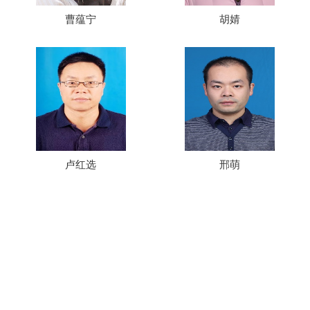
曹蕴宁
胡婧
卢红选
邢萌