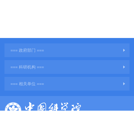
=== 政府部门 ===
=== 科研机构 ===
=== 相关单位 ===
版权所有：中国科学院地球环境研究所
网站备案号：
陕ICP备11001760号-3