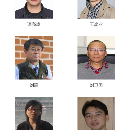
谭亮成
王欢业
刘禹
刘卫国