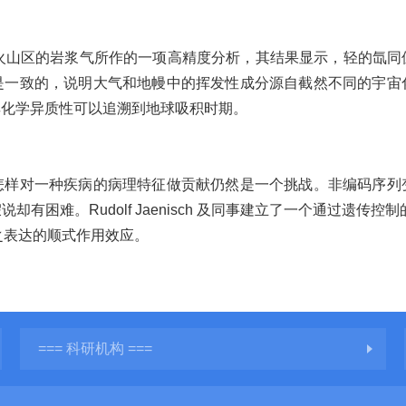
德国Eifel火山区的岩浆气所作的一项高精度分析，其结果显示，轻
是一致的，说明大气和地幔中的挥发性成分源自截然不同的宇宙
其化学异质性可以追溯到地球吸积时期。
对一种疾病的病理特征做贡献仍然是一个挑战。非编码序列
难。Rudolf Jaenisch 及同事建立了一个通过遗传控制的系统
之表达的顺式作用效应。
=== 科研机构 ===