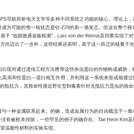
S导航和射电天文学等多种不同系统之功能的核心。理论上，
成为可能的惟一核状态是钍-229的第一激发态。但这在整个
低能微通道板检测”，Lars von der Wense及同事实
的方向迈出了一步外，这些结果还表明，基于这一跃迁的核量子
现对通过遗传工程方法携带这些杀虫蛋白的作物构成威胁，将会降
速产生高亲和性蛋白—蛋白相互作用，并利用这一系统来形成能通过
素的抵抗力，其致命性接近野生型Bt毒素针对无抵抗力昆虫的致命
一种金属联系起来。的确，造成金属行为的自由载流子一般会消
有被根本排除，一些罕见的例子的确存在。Tae Heon Ki
型室温极性材料的实验实现。