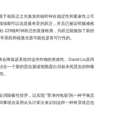
基于核跃迁之光激发的核时钟在稳定性和紧凑性上可
核领域都可以说是最奇异的跃迁，并且已被证明极难检
现了对钍-229核时钟跃迁的直接检测，为跃迁能施加了新的
光学系统和核激光器可能也是有可行性的。
低该系统对这些作物的有效性。David Liu及同
结合一个新的昆虫肠道细胞蛋白目标杀死昆虫的Bt毒
性。
除极性排序，以实现 “零净内电场”的一种平衡态
m及同事现在采用从头计算法来识别这样一种奇异状态也