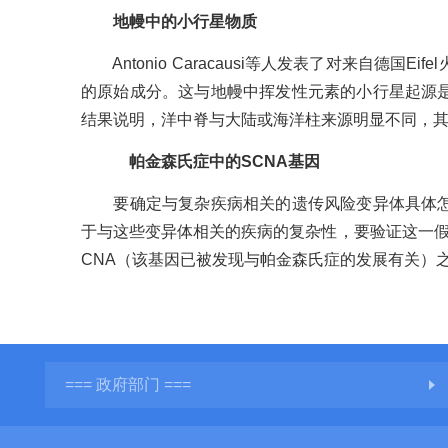
地幔中的小行星物质
Antonio Caracausi等人发表了对来自
的原始成分。这与地幔中挥发性元素的小行星起源
结果说明，洋中脊与大陆或海洋柱来源明显不同，
帕金森氏症中的SCNA基因
要确定与复杂疾病相关的遗传风险变异体具体怎样
于与这些变异体相关的疾病的复杂性，要验证这一假说却有困
CNA（该基因已被发现与帕金森氏症的发展有关）
=== 政府部门 ===