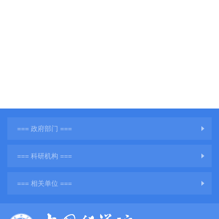
=== 政府部门 ===
=== 科研机构 ===
=== 相关单位 ===