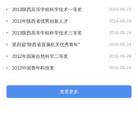
2013陕西高等学校科学技术一等奖
2016-05-24
2012年陕西省优秀创新人才
2016-05-24
2013陕西高等学校科学技术三等奖
2016-05-24
第四届“陕西省直属机关优秀青年”
2016-05-24
2012年国家自然科学二等奖
2016-05-24
2012中国青年科技奖
2016-05-24
查看更多