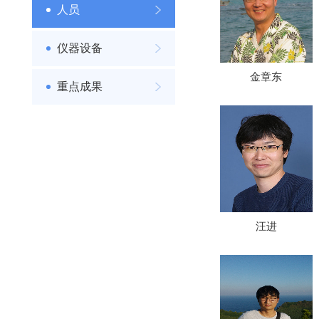
人员
仪器设备
金章东
重点成果
汪进