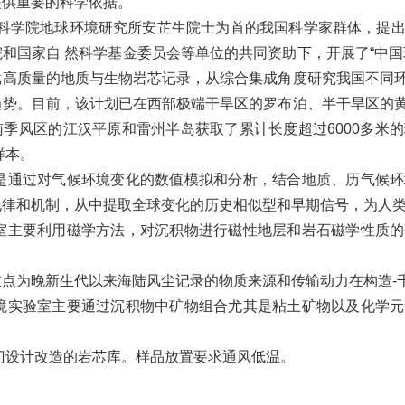
提供重要的科学依据。
科学院地球环境研究所安芷生院士为首的我国科学家群体，提出
和国家自 然科学基金委员会等单位的共同资助下，开展了“中
批高质量的地质与生物岩芯记录，从综合集成角度研究我国不同
趋势。目前，该计划已在西部极端干旱区的罗布泊、半干旱区的
南季风区的江汉平原和雷州半岛获取了累计长度超过6000多米
样本。
通过对气候环境变化的数值模拟和分析，结合地质、历气候环
规律和机制，从中提取全球变化的历史相似型和早期信号，为人
要利用磁学方法，对沉积物进行磁性地层和岩石磁学性质的
。
重点为晚新生代以来海陆风尘记录的物质来源和传输动力在构造-
验室主要通过沉积物中矿物组合尤其是粘土矿物以及化学元
计改造的岩芯库。样品放置要求通风低温。