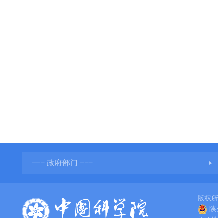
=== 政府部门 ===
版权
陕