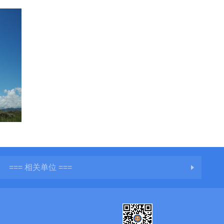
=== 相关单位 ===