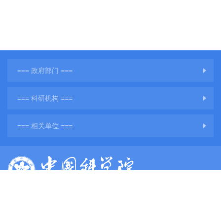
=== 政府部门 ===
=== 科研机构 ===
=== 相关单位 ===
版权所有：中国科学院地球环境研究所
网站备案号：
陕ICP备11001760号-3
陕公网安备61011302001284号