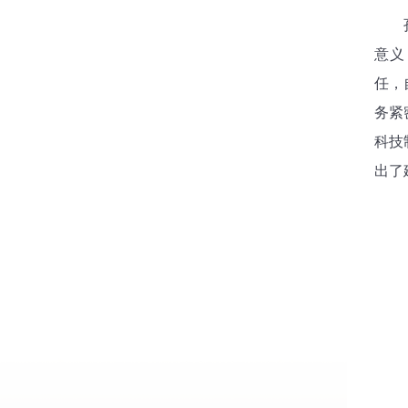
孙有
意义
任，
务紧
科技
出了