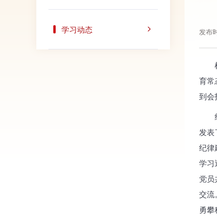
学习动态
发布时
根据
育常
到会
纪律
发表
纪律
学习
党员
交流
勇攀