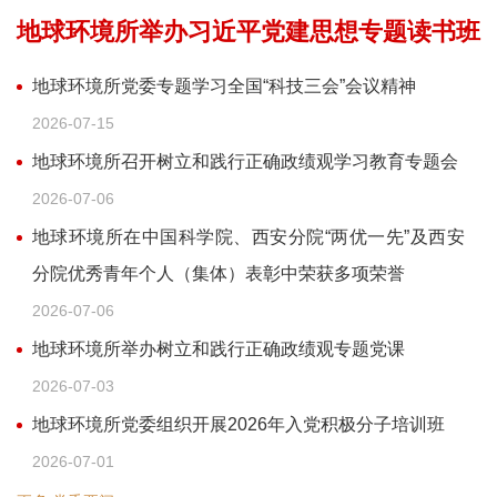
地球环境所举办习近平党建思想专题读书班
地球环境所党委专题学习全国“科技三会”会议精神
2026-07-15
地球环境所召开树立和践行正确政绩观学习教育专题会
2026-07-06
地球环境所在中国科学院、西安分院“两优一先”及西安
分院优秀青年个人（集体）表彰中荣获多项荣誉
2026-07-06
地球环境所举办树立和践行正确政绩观专题党课
2026-07-03
地球环境所党委组织开展2026年入党积极分子培训班
2026-07-01