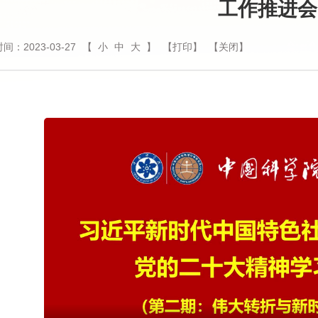
工作推进会
间：2023-03-27
【
小
中
大
】
【打印】
【关闭】