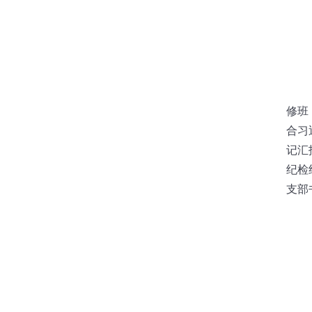
修班
合习
记汇
纪检
支部