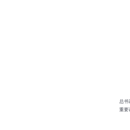
会上
总书
重要