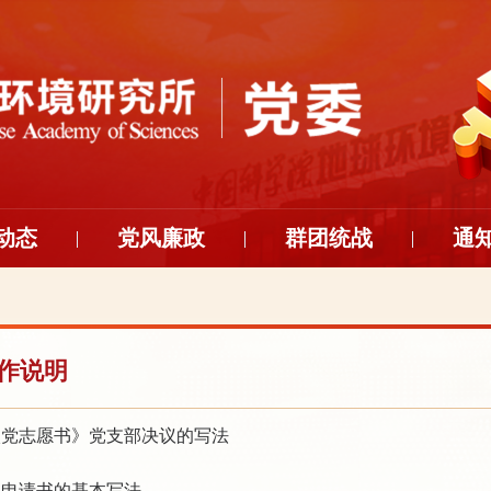
动态
党风廉政
群团统战
通
作说明
入党志愿书》党支部决议的写法
正申请书的基本写法