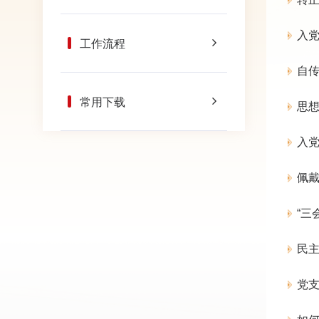
入
工作流程
自
常用下载
思
入
佩
“三
民
党