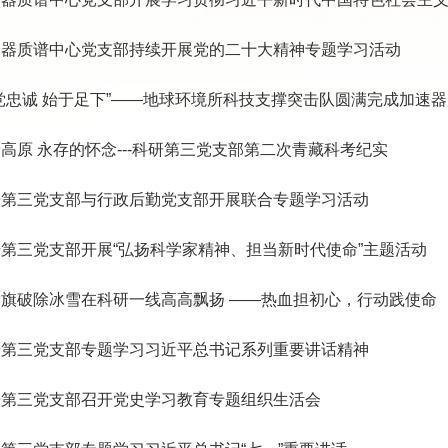
速器质谱中心党支部持续开展党的二十大精神专题学习活动
党忠诚 始于足下”——地球环境所科技支撑突击队圆满完成加速
高原 永存的怀念---科研第三党支部第二次青藏科考纪实
研第三党支部与行政后勤党支部开展联合专题学习活动
第三党支部开展“弘扬科学家精神、担当新时代使命”主题活动
旗破除冰雪在科研一线高高飘扬 ——热血担初心，行动践使命
研第三党支部专题学习习近平总书记系列重要讲话精神
研第三党支部召开党史学习教育专题组织生活会