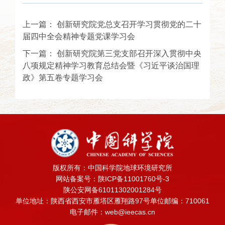
上一篇：
创新研究院党总支召开学习贯彻党的二十
届四中全会精神专题党课学习会
下一篇：
创新研究院第三党支部召开深入贯彻中央
八项规定精神学习教育总结会暨《习近平谈治国理
政》第五卷专题学习会
版权所有：中国科学院地球环境研究所
网站备案号：陕ICP备11001760号-3
陕公安网备61011302001284号
单位地址：陕西省西安市雁塔区雁翔路97号
单位邮编：710061
电子邮件：web@ieecas.cn