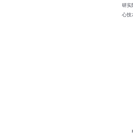
研实
心技
整场