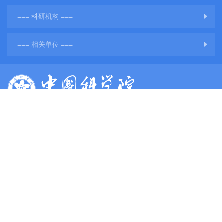
=== 科研机构 ===
=== 相关单位 ===
版权所有：中国科学院地球环境研究所
网站备案号：
陕ICP备11001760号-3
陕公网安备61011302001284号
单位地址：陕西省西安市雁塔区雁翔路97号
单位邮编：710061
电子邮件：
web@ieecas.cn
传真：029－62336234