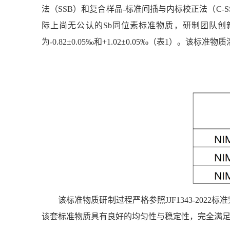
法（
SSB
）和复合样品
-
标准间插与内标校正法（
C-S
际上尚无公认的
Sb
同位素标准物质，研制团队创
为
-0.82±0.05‰
和
+1.02±0.05‰
（表
1
）。该标准物质
该标准物质研制过程严格参照
JJF1343-2022
标准
该套标准物质具有良好的均匀性与稳定性，完全满