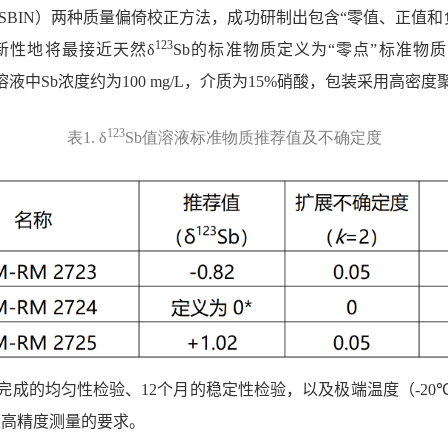
SBIN
）两种质量偏倚校正方法，成功研制出包含“零值、正值和
123
新性地将最接近天然
δ
Sb
的标准物质定义为“零点”标准物
溶液中
Sb
浓度约为
100 mg/L
，介质为
15%
硝酸，包装采用高密度
123
表
1. δ
Sb
值溶液标准物质推荐值及不确定度
完成的均匀性检验、
12
个月的稳定性检验，以及极端温度（
-20
足高精度测量的要求。