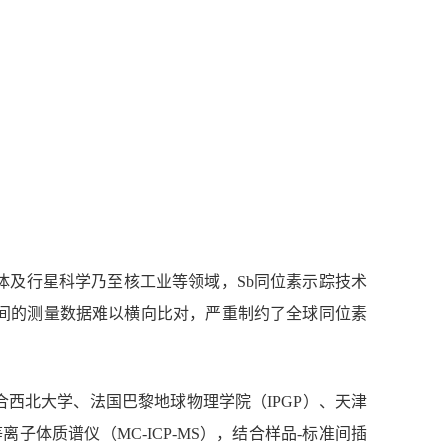
体及行星科学乃至核工业等领域，
Sb
同位素示踪技术
间的测量数据难以横向比对，严重制约了全球同位素
合西北大学、法国巴黎地球物理学院（
IPGP
）、天津
等离子体质谱仪（
MC-ICP-MS
），结合样品
-
标准间插