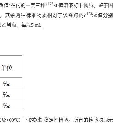
123
负值”在内的一套三种
δ
Sb
值溶液标准物质。鉴于国
123
质，其余两种标准物质相对于该零点的
δ
Sb
值分别
聚乙烯瓶，每瓶
5 mL
。
℃
及
+60℃
）下的短期稳定性检验。所有的检验均显示