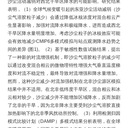
沙尘活动减弱对
西北干旱
区降水的
可能
影响。研究结果
表明
，
（
1
）
全球气候变暖引起的东亚沙尘活动减弱（沙
尘气溶胶粒子减少）会通过降低冰核浓度对混合相云产
生显著影响，加强对流降水和极端降水，进而造成西北
干旱区降水量明显增加。
考虑沙尘粒子的冰核效应可能
会有效地减少CMIP
6
多模式模拟与站点观测降水趋势之
间的差异 (图1
)。
（
2
）
基于
敏感性数值
试验结果，提出
了
一种新的对流增强机制，
即
沙尘气溶胶粒子
的
减少
可
以
通过改变混合相云的微物理特性
增
强大气垂直温度梯
度和对流不稳定性，
最终
导致对流增强和降水量增加。
然而，这种沙尘减少-对流加强机制在
北非沙尘
源区
模拟
结果中并不适用。在北非低纬度干旱区，混合相云和冰
云相对较少，沙尘减少并不能增加区域降水，反而加剧
了北非的干旱，因为北非降水主要受到沙尘气溶胶直接
加热影响下的北非季风扰动所控制。
（
3
）
利用检测归因
模式比较计划（DAMIP）多模式结果分析
表明
，在全球