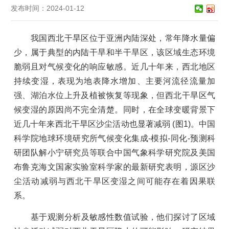
发布时间：2024-01-12
我国西北干旱区
位于亚洲
内陆
深处
，常年降水量偏
少，
属于
典型的内陆干旱和半干旱区
，该区域生态环境
脆弱且对气候变化的响应敏感
。
近几十年来，西北地区
持续变湿，表现为
地表降水增加、主要河流径流量加
强、湖泊水位上升及植被恢复
等现象，但西北干旱区气
候变湿的原因
尚不完全清楚
。
同时
，在全球变暖背景下
近几十年来西北干旱区
沙尘活动
也
显著减弱
(
图1)。中国
科学院地球环境研究所气候变化集成-模拟-同化-预测科
研团队解小宁研究员
等
联合中国气象科学研究院及美国
布鲁克海文国家实验室科学家
的最新研究表明
，
源区
沙
尘活动减弱
与
西北干旱区变湿之间
可能存在着
因果
联
系。
基于观测
分析
及敏感性数值试验，
他们探讨
了
区域