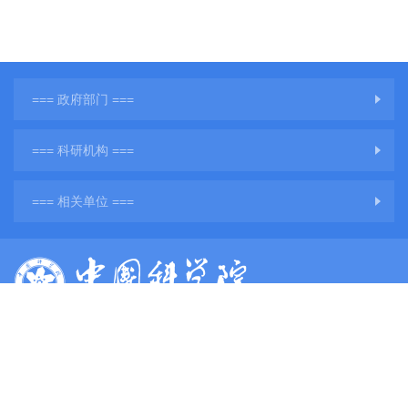
=== 政府部门 ===
=== 科研机构 ===
=== 相关单位 ===
版权所有：中国科学院地球环境研究所
网站备案号：
陕ICP备11001760号-3
陕公网安备61011302001284号
单位地址：陕西省西安市雁塔区雁翔路97号
单位邮编：710061