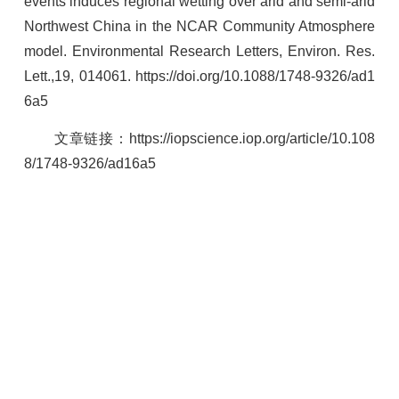
events induces regional wetting over arid and semi-arid
Northwest China in the NCAR Community Atmosphere
model.
Environmental Research Letters
, Environ. Res.
Lett.,19, 014061
.
https://doi.org/10.1088/1748-9326/ad1
6a5
文章链接：
https://iopscience.iop.org/article/10.108
8/1748-9326/ad16a5