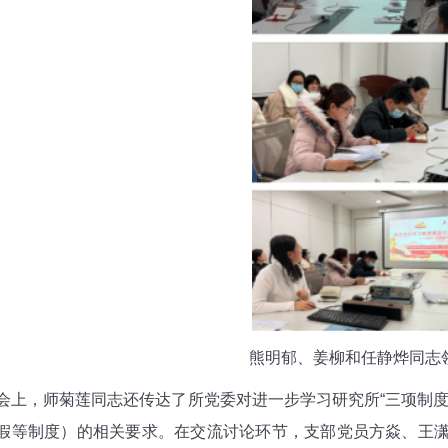
熊明郁、姜柳和任静烨同志
，师菊莲同志还传达了所党委对进一步学习研究所“三项制度
假等制度）的相关要求。在交流讨论环节，支部党员方焱、王