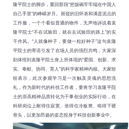
隆平院士的脚步，重回那段“把饭碗牢牢端在中国人
自己手里”的峥嵘岁月。斑驳的旧怀表和满是泥点的
工作服，一个个看似普通的物件，无声地诉说着袁
隆平院士“不在试验田，就在去试验田的路上”的实
干作风。“人就像种子，要做一粒好种子”这句袁隆
平院士的寄语引发了在场人员的强烈共鸣，大家深
刻体悟到袁隆平院士身上所体现的“爱国、创新、求
实、奉献、协同、育人”的科学家精神内核。大家纷
纷表示，此次参观学习是一次触及灵魂的思想洗
礼，作为新时代的科技工作者，要将学习袁隆平院
士的崇高精神品质转化为干事创业的实际行动，在
科研岗位上耐得住寂寞、坐得住冷板凳、啃得下硬
骨头，以更加昂扬的姿态投身于科技创新事业中。