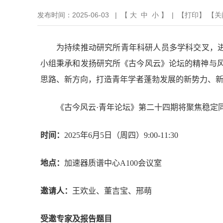
发布时间：2025-06-03 | 【
大
中
小
】 | 【
打印
】 【
关
为持续推动研究所青年科研人员多学科交叉，
小组秉承和发扬研究所《古今风云》论坛的精神与
思路、新方向，打造青年学者蓬勃发展的新势力、
《古今风云
·
青年论坛》第二十四期将聚焦稳定
时间：
2025
年
6
月
5
日（周四）
9:00-11:30
地点：
加速器质谱中心
A100
会议室
邀请人：
王欢业、董吉宝、邢萌
受邀专家及报告题目