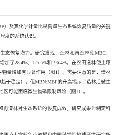
BP
）及其化学计量比是衡量生态系统恢复质量的关键
球尺度的系统认识。
的生态恢复潜力。研究发现，造林和再造林使
MBC
、
增加了
28.4%
、
125.5%
和
196.4%
，在农田造林使土壤
生物量增加有显著作用（图
1
）。需要注意的是，造林
中趋于稳定），但
MBN:MBP
的升高揭示了造林后微生
地区可能面临微生物磷限制风险（图
1
）。
和再造林对生态系统的恢复成效。研究成果为制定科
建师范大学郭剑芬教授和中国科学院地球环境研究所