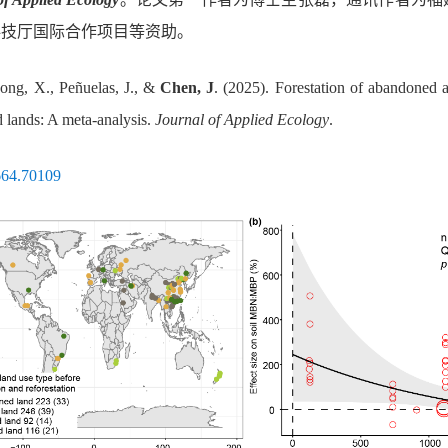
科技厅国际合作项目等资助。
ong, X., Peñuelas, J., &
Chen, J
. (2025).
Forestation of abandoned 
 lands: A meta-analysis.
Journal of Applied Ecology
.
2664.70109