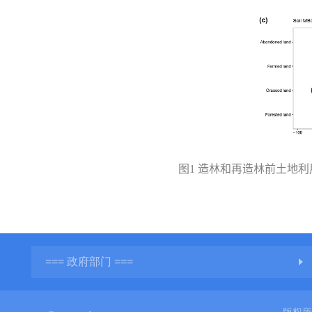
图
1
造林和再造林前土地利
=== 政府部门 ===