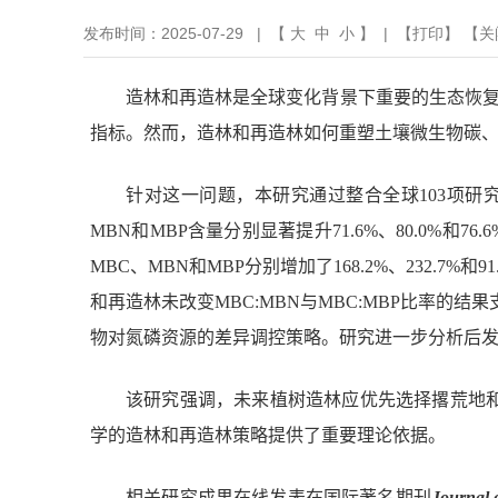
发布时间：2025-07-29 | 【
大
中
小
】 | 【
打印
】 【
关
造林和再造林是全球变化背景下重要的生态恢
指标。然而，造林和再造林如何重塑土壤微生物碳
针对这一问题，本研究通过整合全球
103
项研
MBN
和
MBP
含量分别显著提升
71.6%
、
80.0%
和
76.6
MBC
、
MBN
和
MBP
分别增加了
168.2%
、
232.7%
和
91
和再造林未改变
MBC:MBN
与
MBC:MBP
比率的结果
物对氮磷资源的差异调控策略。研究进一步分析后
该研究强调，未来植树造林应优先选择撂荒地
学的造林和再造林策略提供了重要理论依据。
相关研究成果在线发表在国际著名期刊
Journal 