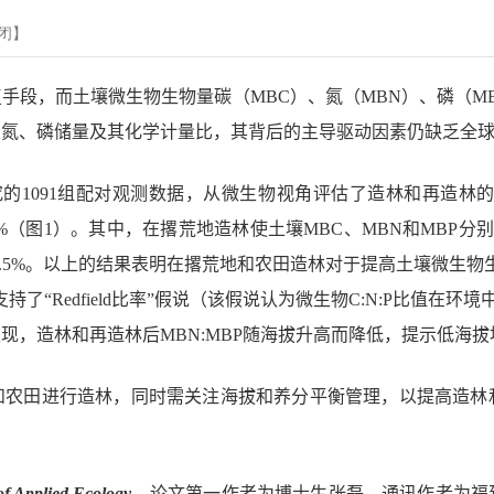
闭
】
复手段，而土壤微生物生物量碳（
MBC
）、氮（
MBN
）、磷（
M
、氮、磷储量及其化学计量比，其背后的主导驱动因素仍缺乏全
究的
1091
组配对观测数据，从微生物视角评估了造林和再造林
%
（图
1
）。其中，在撂荒地造林使土壤
MBC
、
MBN
和
MBP
分别
.5%
。以上的结果表明在撂荒地和农田造林对于提高土壤微生物
支持了“
Redfield
比率”假说（该假说认为微生物
C:N:P
比值在环境
发现，造林和再造林后
MBN:MBP
随海拔升高而降低，提示低海拔
和农田进行造林，同时需关注海拔和养分平衡管理，以提高造林
of Applied Ecology
。论文第一作者为博士生张磊，通讯作者为福