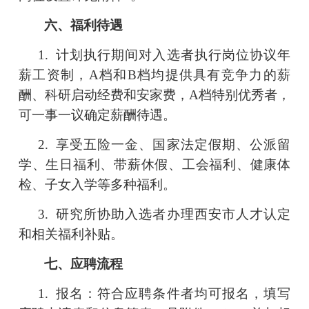
六、福利待遇
1.
计划执行期间对入选者执行岗位协议年
薪工资制，
A
档
和
B
档
均提供具有竞争力的薪
酬、科研启动经费和安家费，
A
档特别优秀者，
可一事一议确定薪酬待遇。
2.
享受五险一金、
国家法定假期、
公派留
学、
生日福利、
带薪休假、工会福利、健康体
检、
子女入学
等多种福利。
3.
研究所协助入选者办理西安市人才认定
和相关福利补贴。
七、应聘流程
1.
报名：符合应聘条件者均可报名，填写