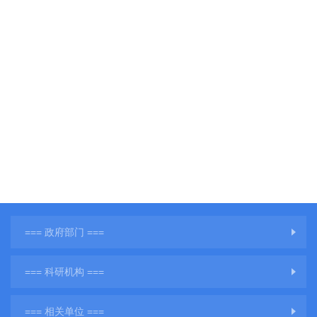
=== 政府部门 ===
=== 科研机构 ===
=== 相关单位 ===