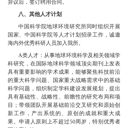
异议后，签订聘用合同。
八、
其他人才计划
中国科学院地球环境研究所
同时组织开展
国家、中国科学院等人才计划招录工作，诚邀
海内外优秀科研人员加入我所。
A
类人才：
从事地球环境科学及相关领域学
科研究
，
在国际地球科学领域
顶尖期刊
上发表
具有重要影响的学术
成果
，
能够
聚焦科技前沿
的重大科学问
题、国家重大战略需求中的基础
科学问题，
组织制定学科建设发展规划，提出
具有基础性、战略性、前瞻性的研究布局和项
目；
带领
团队
开展基础前沿交叉研究和原始创
新工作，
产出
系统的、原创的成就和重大成
果。
申请人原则上不超过
50周岁，特别优秀者