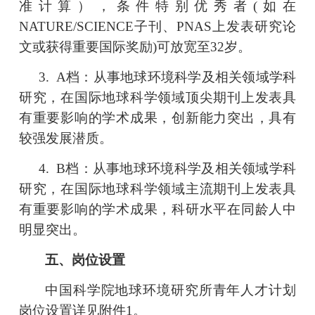
准计算），条件特别优秀者
(
如在
NATURE/SCIENCE
子刊、
PNAS
上发表研究论
文或获得重要国际奖励
)
可放宽至
32
岁。
3.
A
档：从事地球环境科学及相关领域学科
研究，在国际地球科学领域
顶尖期刊
上发表具
有重要影响的学术
成果
，
创新能力突出，具有
较强发展潜质。
4.
B
档：从事地球环境科学及相关领域学科
研究，在国际地球科学领域主流
期刊
上发表具
有重要影响的学术
成果，科研水平在同龄人中
明显突出。
五、岗位设置
中国科学院地球环境研究所青年人才计划
岗位设置详见附件
1
。