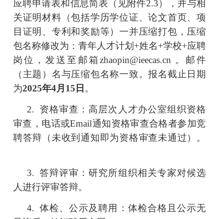
应聘申请表和信息简表（见附件
2.3
），并与相
关证明材料（包括学历学位证、论文首页、项
目证明、专利和奖励等）一并压缩打包，压缩
包名称修改为：青年
人才
计划
+
姓名
+
学校
+
应聘
岗位，发送至邮箱
zhaopin@ieecas.cn
。邮件
（主题）名与压缩包名称一致。报名
截
止
日期
为
202
5
年
4
月
15
日
。
2.
资格审查：
高层次人才办公室
组织资格
审查，电话或
Email
通知资格审查合格者参加竞
聘答辩（未收到通知即为资格审查未通过）。
3.
答辩评审：研究所组织相关专家对候选
人进行评审答辩。
4.
体检、公示及聘用：体检合格且公示无