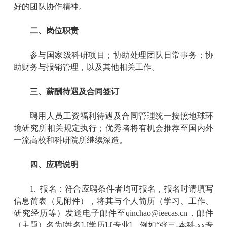
好的团队协作精神。
二、岗位职责
参与国家级科研项目；
协助处理
团队
日常事务
；
协
助财务与报销管理，以及其他相关工作
。
三、
薪酬
待遇及合同签订
聘用人员工资福利待遇及合同管理统一按照地球环
境研究所相关规定执行
；优秀者将有机会推荐至国内外
一流高校和科研院所继续深造。
四、应聘说明
1.
报名：符合应聘条件者均可报名，报名时请填写
信息简表（见附件），将其与个人简历（学习
、
工作、
研究经历等）发送电子邮件至
qinchao
@ieecas.cn
，邮件
（主题）名为
[
姓名
]-[
学历
]-[
专业
]
，例如
“
张三
-
本科
-xx
专