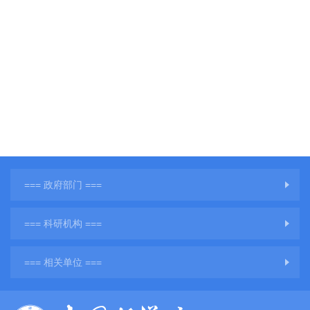
=== 政府部门 ===
=== 科研机构 ===
=== 相关单位 ===