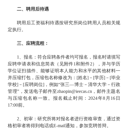
二、聘用后待遇
聘用后工资福利待遇按
研究所岗位
聘用人员相关规
定执行。
三、应聘流程：
1
、报名：符合应聘条件者均可报名，报名时请填写
应聘申请表和信息简表（见附件
1
和附件
2
），并与学历
学位证扫描件、能够证明本人能力和水平的其他材料一
并压缩打包，压缩包名称修改为：
[
姓名
]
－
[
学历
]
－
[
毕业
学校
]
－
[
应聘岗位
]
，例如
“
张三
—
博士－清华大学－行政
管理
”
，发送电子邮件至
zhaopin@ieecas.cn
，邮件主题名
与压缩包名称一致。报名截止时间：
202
4
年
8
月
16
日
17:00
前。
2
、初审：
研究所
将对报名者进行资格审查，通过资
格初审者将得到电话或
E-mail
通知，参加竞聘答辩。