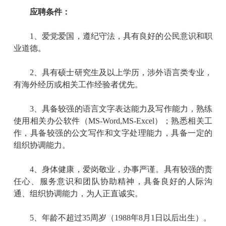
应聘条件：
1
、爱党爱国，遵纪守法，具有良好的公民意识和职
业道德。
2
、具有硕士研究生及以上学历，
涉外语言类
专业
，
有海外经历或相关工作经验者优先
。
3
、具备较强的语言文字表达能力及写作能力，熟练
使用相关办公软件（
MS-Word,MS-Excel
）；熟悉相关工
作，具备较强的公文写作和文字处理能力，具备一定的
组织协调能力。
4
、身体健康，爱岗敬业，办事严谨。具有较强的责
任心、服务意识和团队协助精神，具备良好的人际沟
通、组织协调能力，为人正直诚实。
5
、
年龄不超过
35
周岁
（
1988
年
8
月
1
日以后出生）
。