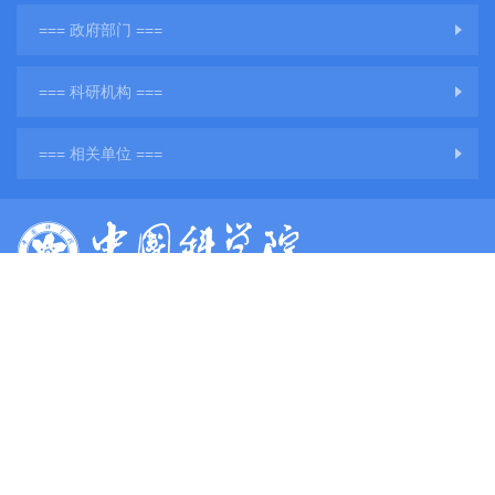
=== 政府部门 ===
=== 科研机构 ===
=== 相关单位 ===
版权所有：中国科学院地球环境研究所
网站备案号：
陕ICP备11001760号-3
陕公网安备61011302001284号
单位地址：陕西省西安市雁塔区雁翔路97号
单位邮编：710061
电子邮件：
web@ieecas.cn
传真：029－62336234