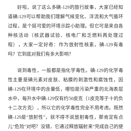
好啦，说了这么多碘
-129
的旅行故事，大家已经知
道碘
-129
可以帮助我们理解气候变化、洋流和大气循环
过程，是个挺可爱的环境示踪小助理。但它可是来自各
种核活动（核武器试验、核电厂和乏燃料再处理过
程），大家一定好奇：作为放射性核素，碘
-129
有毒
吗？它到底对我们有多大影响？
说到毒性，一般都是指化学毒性。碘
-129
的化学毒
性主要是碘元素对皮肤、粘膜的刺激性和腐蚀性，因
碘
-129
在环境中的含量低，哪怕是污染严重的北海表层
水中，每升水中碘
-129
仅有约
50
皮克（
1
皮克等于十的负
十二次方克），所以它的化学毒性完全不用考虑。既然
碘
-129
是“放射性”，就不得不说放射毒性，那肯定有点
儿“危险”对吧？没错，它通过释放辐射来“完成自己的使