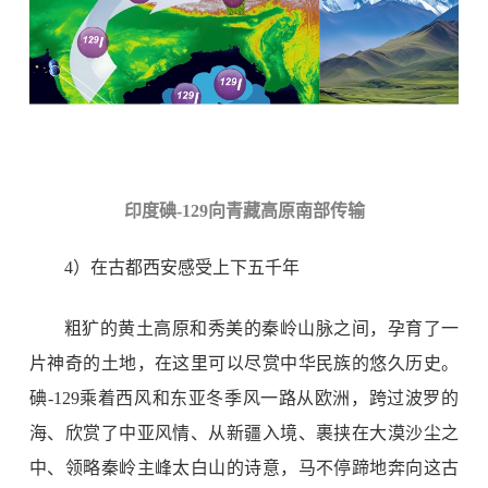
印度碘
-129
向青藏高原南部传输
4
）在古都西安感受上下五千年
粗犷的黄土高原和秀美的秦岭山脉之间，孕育了一
片神奇的土地，在这里可以尽赏中华民族的悠久历史。
碘
-129
乘着西风和东亚冬季风一路从欧洲，跨过波罗的
海、欣赏了中亚风情、从新疆入境、裹挟在大漠沙尘之
中、领略秦岭主峰太白山的诗意，马不停蹄地奔向这古