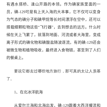
有遇水搭桥、逢山开路的本领。作为碘家族里面的一
员，碘
-129
可是有上天入海的大本事，它不仅可以变身
为气态的碘分子和碘甲烷等长时间漂浮在空中，还可以
搭载细颗粒物这些“飞行器”，去到想去的远方。什么时
候在天上飞累了，就落到地面、河流或者大海里，变成
离子形式的碘化物和碘酸盐随波逐流，有的碘
-129
还会
被微生物和植物吸收，最终进入食物链，甚至到了人们
的餐桌上。
要说它都去过哪些地方旅行，那可真的太让人羡慕
了。
1
、在北冰洋航海
从爱尔兰海和北海出发，碘
-129
跟着大西洋暖流和