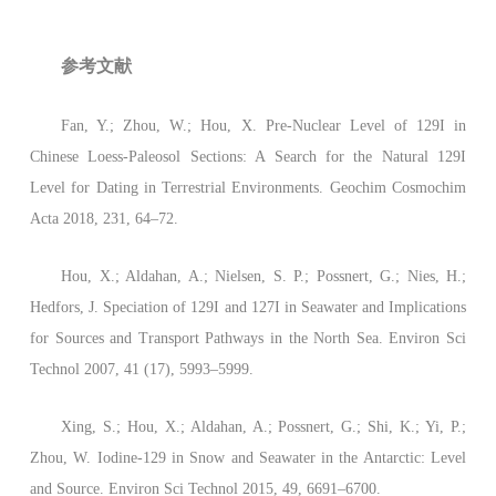
参考文献
Fan, Y.; Zhou, W.; Hou, X. Pre-Nuclear Level of 129I in
Chinese Loess-Paleosol Sections: A Search for the Natural 129I
Level for Dating in Terrestrial Environments. Geochim Cosmochim
Acta 2018, 231, 64–72.
Hou, X.; Aldahan, A.; Nielsen, S. P.; Possnert, G.; Nies, H.;
Hedfors, J. Speciation of 129I and 127I in Seawater and Implications
for Sources and Transport Pathways in the North Sea. Environ Sci
Technol 2007, 41 (17), 5993–5999.
Xing, S.; Hou, X.; Aldahan, A.; Possnert, G.; Shi, K.; Yi, P.;
Zhou, W. Iodine-129 in Snow and Seawater in the Antarctic: Level
and Source. Environ Sci Technol 2015, 49, 6691–6700.