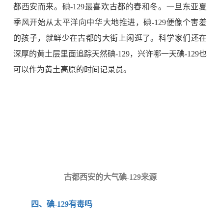
都西安而来。碘
-129
最喜欢古都的春和冬。一旦东亚夏
季风开始从太平洋向中华大地推进，碘
-129
便像个害羞
的孩子，就鲜少在古都的大街上闲逛了。科学家们还在
深厚的黄土层里面追踪天然碘
-129
，兴许哪一天碘
-129
也
可以作为黄土高原的时间记录员。
古都西安的大气碘
-129
来源
四、碘
-129
有毒吗