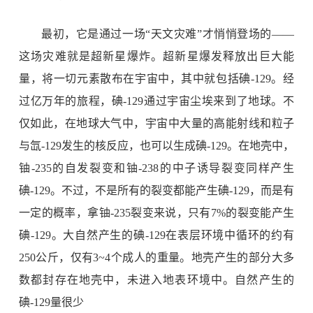
最初，它是通过一场“天文灾难”才悄悄登场的——
这场灾难就是超新星爆炸。超新星爆发释放出巨大能
量，将一切元素散布在宇宙中，其中就包括碘
-129
。经
过亿万年的旅程，碘
-129
通过宇宙尘埃来到了地球。不
仅如此，在地球大气中，宇宙中大量的高能射线和粒子
与氙
-129
发生的核反应，也可以生成碘
-129
。在地壳中，
铀
-235
的自发裂变和铀
-238
的中子诱导裂变同样产生
碘
-129
。不过，不是所有的裂变都能产生碘
-129
，而是有
一定的概率，拿铀
-235
裂变来说，只有
7%
的裂变能产生
碘
-129
。大自然产生的碘
-129
在表层环境中循环的约有
250
公斤，仅有
3~4
个成人的重量。地壳产生的部分大多
数都封存在地壳中，未进入地表环境中。自然产生的
碘
-129
量很少