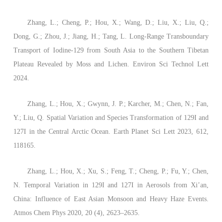
Zhang, L.; Cheng, P.; Hou, X.; Wang, D.; Liu, X.; Liu, Q.;
Dong, G.; Zhou, J.; Jiang, H.; Tang, L. Long-Range Transboundary
Transport of Iodine-129 from South Asia to the Southern Tibetan
Plateau Revealed by Moss and Lichen. Environ Sci Technol Lett
2024.
Zhang, L.; Hou, X.; Gwynn, J. P.; Karcher, M.; Chen, N.; Fan,
Y.; Liu, Q. Spatial Variation and Species Transformation of 129I and
127I in the Central Arctic Ocean. Earth Planet Sci Lett 2023, 612,
118165.
Zhang, L.; Hou, X.; Xu, S.; Feng, T.; Cheng, P.; Fu, Y.; Chen,
N. Temporal Variation in 129I and 127I in Aerosols from Xi’an,
China: Influence of East Asian Monsoon and Heavy Haze Events.
Atmos Chem Phys 2020, 20 (4), 2623–2635.