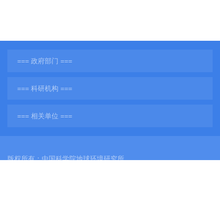
=== 政府部门 ===
=== 科研机构 ===
=== 相关单位 ===
版权所有：中国科学院地球环境研究所
网站备案号：
陕ICP备11001760号-3
陕公网安备61011302001284号
单位地址：陕西省西安市雁塔区雁翔路97号
单位邮编：710061
电子邮件：
web@ieecas.cn
传真：029－62336234