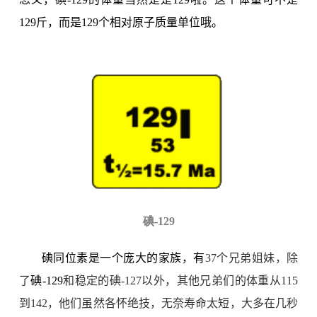
129
斤，而是
129
个相对原子质量单位哦。
碘
-129
碘同位素是一个庞大的家族，有
37
个兄弟姐妹，除
了
碘
-129
和稳定的碘
-127
以外，其他兄弟们的体重从
115
到
142
，他们虽然各怀绝技，无奈寿命太短，大多在几秒