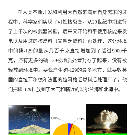
在人类不断开发和利用大自然来满足自身需求的过
程中，科学家们实现了可控核裂变。从
20
世纪中期进行
了上千次的核武器试验，后来又开始和平使用核能来发
电以及用过的核燃料（又叫乏燃料）再处理，这让环境
中的碘
-129
的量从几百千克直接增加到了超过
9000
千
克
，还有更多的碘
-129
被地质处置封存了起来，没有被
释放到环境中。要说产生碘
-129
的最多地方，就要数英
国的塞拉菲尔德和法国的拉阿格乏燃料后处理厂了，他
们把碘
-129
排放到了大气和临近的爱尔兰海和北海中。