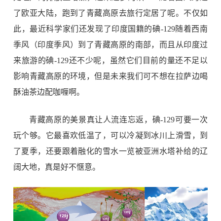
了欧亚大陆，跑到了青藏高原去旅行定居了呢。不仅如
此，最近科学家们还发现了印度国籍的碘
-129
随着西南
季风（印度季风）到了青藏高原的南部，而且从印度过
来旅游的碘
-129
还不少呢，虽然它们目前的量还不足以
影响青藏高原的环境，但是未来我们可不想在拉萨边喝
酥油茶边配咖喱啊。
青藏高原的美景真让人流连忘返，碘
-129
可要一次
玩个够。它最喜欢低温了，可以冷凝到冰川上滑雪，到
了夏季，还要跟着融化的雪水一览被亚洲水塔补给的辽
阔大地，真是好不惬意。