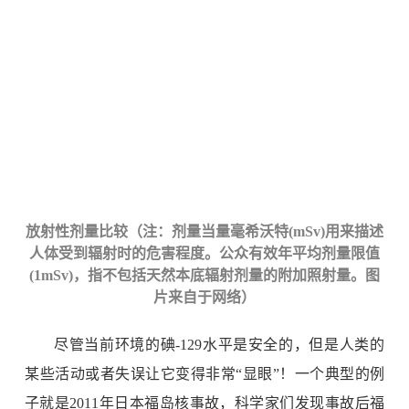
放射性剂量比较（
注：剂量当量毫希沃特
(mSv)
用来描述
人体受到辐射时的危害程度。公众有效年平均剂量限值
(1mSv)
，指不包括天然本底辐射剂量的附加照射量。图
片来自于网络）
尽管当前环境的碘
-129
水平是安全的，但是人类的
某些活动或者失误让它变得非常“显眼”！一个典型的例
子就是
2011
年日本福岛核事故，科学家们发现事故后福