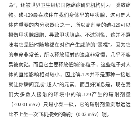
命”，还被世界卫生组织国际癌症研究机构列为一类致癌
物。碘
-129
最喜欢住在我们身体里的甲状腺，这可是人
体内重要的内分泌器官之一，所以高剂量的碘
-129
可以
损伤甲状腺细胞，导致甲状腺癌。不过别慌，这并不意
味着它是随时随地都在对你产生威胁的“恶棍”。因为它
的寿命非常长，所以释放辐射的速度非常慢，几乎不容
易被察觉。而且它主要释放低能的
β
粒子，这些粒子对人
体的直接影响相对较小，因此碘
-129
并不是那种一接触
就让你瞬间变成“超人”的元素。而且好消息是，现在我
们大多数人接触的环境中的碘
-129
产生的辐射剂量
（
<0.001 mSv
）只是小菜一碟，它的辐射剂量贡献远远
比不上坐一次飞机接受的辐射（
0.02 mSv
）呢。