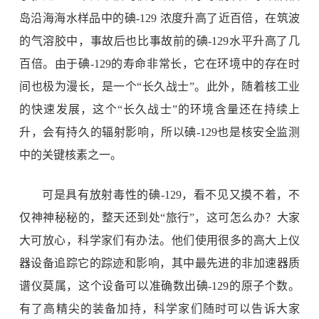
岛沿海海水样品中的碘
-129
浓度升高了近百倍，在筑波
的气溶胶中，事故后也比事故前的碘
-129
水平升高了几
百倍。由于碘
-129
的寿命非常长，它在环境中的存在时
间也极为漫长，是一个“长久战士”。此外，随着核工业
的快速发展，这个“长久战士”的环境含量还在持续上
升，会有持久的辐射影响，所以碘
-129
也是核安全监测
中的关键核素之一。
可是具有放射毒性的碘
-129
，看不见又摸不着，不
仅神神秘秘的，整天还到处“旅行”，这可怎么办？大家
大可放心，科学家们有办法。他们使用很多的高大上仪
器设备追踪它的踪迹和影响，其中最先进的非加速器质
谱仪莫属，这个设备可以准确数出碘
-129
的原子个数。
有了高精尖的装备加持，科学家们随时可以告诉大家