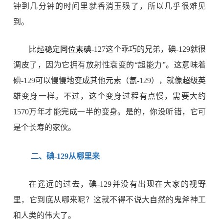
钟到几分钟的时间里就香消玉殒了，所以几乎很难见
到。
比起稳定同位素碘
-127
这个乖巧的兄弟，碘
-129
就很
调皮了，因为它拥有放射性衰变的“超能力”。这意味着
碘
-129
可以慢慢地变成其他元素（氙
-129
），就像超级英
雄变身一样。不过，这个变身过程有点慢，需要大约
1570
万年才能完成一半的变身。是的，你没听错，它可
是个长寿的家伙。
二、碘
-129
从哪里来
在遥远的过去，碘
-129
并没有出现在大家的视野
里，它到底从哪来呢？这就不得不说大自然的鬼斧神工
和人类的伟大了。