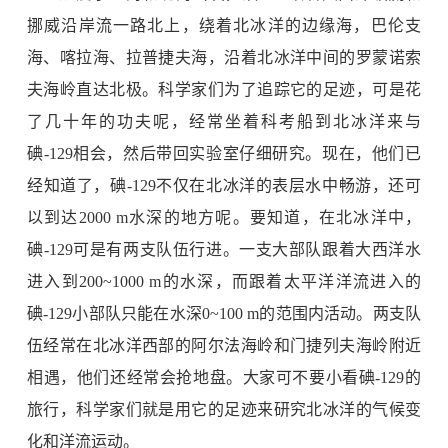
挪威沿岸流一路北上，绕着北冰洋的边缘海，巴伦支
海、喀拉海、拉普捷夫海，沿着北冰洋中间的罗蒙诺索
夫海岭直达北极。科学家们为了追踪它的足迹，可是花
了几十年的功夫呢，经常坐着科考船到北冰洋来与
碘
-129
相会，然后带回实验室仔细研究。现在，他们已
经知道了，碘
-129
不仅在北冰洋的表层水中畅游，还可
以到达
2000 m
水深的地方呢。要知道，在北冰洋中，
碘
-129
可是有两支队伍行进。一支大部队跟着大西洋水
进入到
200~1000 m
的水深，而跟着太平洋洋流进入的
碘
-129
小部队只能在水深
0~100 m
的范围内活动。两支队
伍经常在北冰洋西部的阿尔法海岭和门捷列夫海岭附近
相遇，他们还经常会抢地盘。大家可不要小看碘
-129
的
旅行，科学家们就是用它的足迹来研究北冰洋的气候变
化和洋流运动。