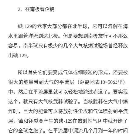
2
、在南极看企鹅
碘
-129
的老家大部分都在北半球，它可以溶解在海
水里跟着洋流到达北极。但是要想到南极旅行可不那么
容易，南半球只有极少的几个大气核爆试验场曾经释放
出碘
-129
。
所以首先它们要变成气体或细颗粒的形式，还要被
很大的能量带到大气的平流层（距离地表
10~50
公里）
中，然后在平流层里就可以轻松地跨过赤道了。要实现
这个，就只有大气核武器试验了。当核武器在大气中爆
炸时，巨大的能量可以将放射性尘埃和气体喷射到平流
层，铀和钚裂变产生的碘
-129
在放射性气团中就开始了
它的全球之旅了。在平流层中漂流几个月到一年的时间