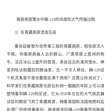
南极表层雪水中碘
-129
的浓度和大气传输过程
3
）在青藏高原流连忘返
要说起被誉为世界第三极的青藏高原，相信是无人
不晓。你看那高耸入云的群山、广袤草原上悠闲的牦
牛、洁白冰山上盛开的雪莲、来自远古的清冽雪水、神
圣的哈达和藏民的酥油茶，无一不令人神往，碘
-129
这
个机灵鬼是不是也要跑去凑个热闹？还真让你说对了，
科学家们在青藏高原北部云杉树一圈圈的年轮上可以清
楚地看到碘
-129
的足迹，它从
1950
年左右的大气核武器
试验时期就飞到了青藏高原，随着英国和法国核燃料后
处理厂的排放量增加，越来越多的碘
-129
随着西风跨越