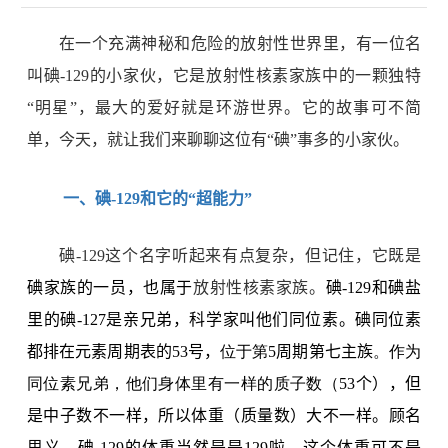
在一个充满神秘和危险的放射性世界里，有一位名
叫碘
-129
的小家伙，它是放射性核素家族中的一颗独特
“明星”，最大的爱好就是环游世界。它的故事可不简
单，今天，就让我们来聊聊这位有“碘”事多的小家伙。
一、碘
-129
和它的“超能力”
碘
-129
这个名字听起来有点复杂，但记住，它既是
碘家族的一员，也属于
放射性核素家族。
碘
-129
和碘盐
里的碘
-127
是亲兄弟，科学家叫他们同位素。碘同位素
都排在元素周期表的
53
号，
位于第
5
周期第七主族
。作为
同位素兄弟，他们身体里有一样的质子数（
53
个），但
是中子数不一样，所以体重（质量数）大不一样。顾名
思义，碘
-129
的体重当然是是
129
啦。这个体重可不是