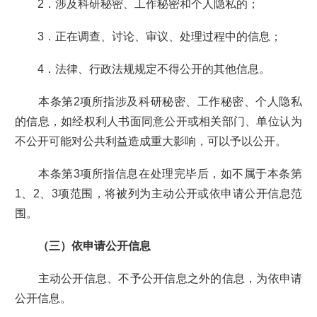
2．涉及科研秘密、工作秘密和个人隐私的；
3．正在调查、讨论、审议、处理过程中的信息；
4．法律、行政法规规定不得公开的其他信息。
本条第2项所指涉及科研秘密、工作秘密、个人隐私
的信息，如经权利人书面同意公开或相关部门、单位认为
不公开可能对公共利益造成重大影响，可以予以公开。
本条第3项所指信息在处理完毕后，如不属于本条第
1、2、3项范围，将被列为主动公开或依申请公开信息范
围。
（三）依申请公开信息
主动公开信息、不予公开信息之外的信息，为依申请
公开信息。