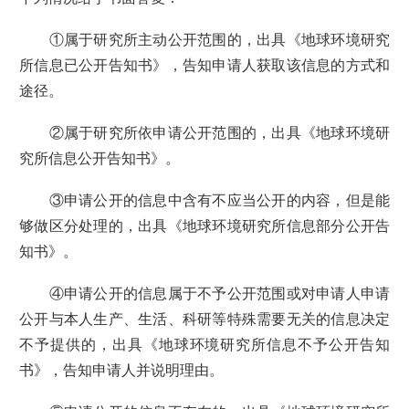
①属于研究所主动公开范围的，出具《地球环境研究
所信息已公开告知书》，告知申请人获取该信息的方式和
途径。
②属于研究所依申请公开范围的，出具《地球环境研
究所信息公开告知书》。
③申请公开的信息中含有不应当公开的内容，但是能
够做区分处理的，出具《地球环境研究所信息部分公开告
知书》。
④申请公开的信息属于不予公开范围或对申请人申请
公开与本人生产、生活、科研等特殊需要无关的信息决定
不予提供的，出具《地球环境研究所信息不予公开告知
书》，告知申请人并说明理由。