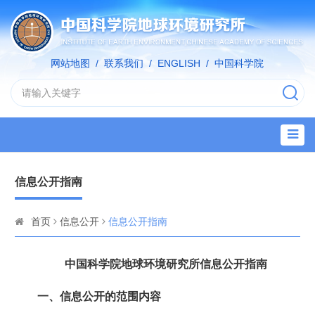
网站地图
/
联系我们
/
ENGLISH
/
中国科学院
信息公开指南
首页
信息公开
信息公开指南
中国科学院地球环境研究所信息公开指南
一、信息公开的范围内容