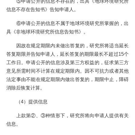
⑤申请公开的信息不存在的，出具《地球环境研究所
信息不存在告知书》告知申请人。
⑥申请公开的信息不属于地球环境研究所掌握的，出
具《非地球环境研究所信息告知书》。
因故在规定期限内未做出答复的，研究所将适当延长
答复期限并告知申请人，延长答复的期限最长不超过15个
工作日。申请公开的信息涉及第三方权益的，征求第三方
意见所需时间不计算在规定期限内。因不可抗力或者其他
法定事由不能在规定期限内做出答复的，期限中止，障碍
消除后恢复计算。
（4）提供信息
上款第②、③种情形下，研究所将向申请人提供有关
信息。