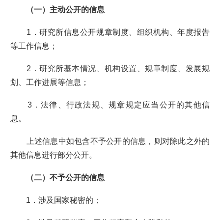
（一）主动公开的信息
1．研究所信息公开规章制度、组织机构、年度报告
等工作信息；
2．研究所基本情况、机构设置、规章制度、发展规
划、工作进展等信息；
3．法律、行政法规、规章规定应当公开的其他信
息。
上述信息中如包含不予公开的信息，则对除此之外的
其他信息进行部分公开。
（二）不予公开的信息
1．涉及国家秘密的；