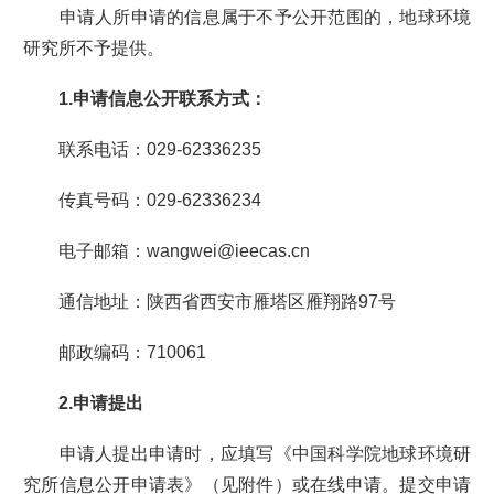
申请人所申请的信息属于不予公开范围的，地球环境
研究所不予提供。
1.申请信息公开联系方式：
联系电话：029-62336235
传真号码：029-62336234
电子邮箱：
wangwei@ieecas.cn
通信地址：陕西省西安市雁塔区雁翔路97号
邮政编码：710061
2.申请提出
申请人提出申请时，应填写《中国科学院地球环境研
究所信息公开申请表》（见附件）或在线申请。提交申请