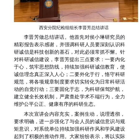
西安分院纪检组组长李晋芳总结讲话
李晋芳做
总
结讲话。他首先对
侯小琳
研究员的
精彩报告表示感谢，并强调
科研人员
要深刻认识科
研诚信是科技创新的基石，对此必须常抓不懈。
针
对科研诚信建设，李晋芳
提出三点要求：一要内化
于心，筑牢思想防线，持续加强科研诚信教育，使
诚信理念真正深入人心；二要外化于行，恪守科研
规范，将各项规章制度要求切实转化为日常科研活
动的自觉行动；三要固化于志，为科研保驾护航，
建立健全长效机制，严肃查处学术不端行为，全力
维护公平公正、健康有序的科研生态。
本次宣讲会内容充实，案例生动，说理透彻，
要求明确，进一步强化了
与会
人员的诚信意识与规
矩意识，对
系统单位
持续加强科研作风和学风建设
起到了积极的推动作用。大家纷纷表示，将以实际