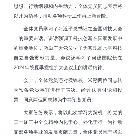
思想、行动纲领和内生动力，全体党员同志表示将
以此为指导，推动各项科研工作再上新台阶。
全体党员学习了习近平总书记在全国科技大会
上的重要讲话。讲话强调了科技创新在国家发展中
的重要地位，激励广大党员学子为实现高水平科技
自立自强贡献力量。会议还学习了侯建国院长在
2024年院夏季党组扩大会议上的讲话精神。
会上，全体党员还对侯锦校、米翔两位同志转
为预备党员事宜进行了表决。经过认真讨论和投
票，同意两位同志转为中共预备党员。
大家纷纷表示，将以此次学习为契机，将党的
二十届三中全会精神内化于心、外化于行，为推动
支部各项事业的发展贡献力量，全体党员同志将以