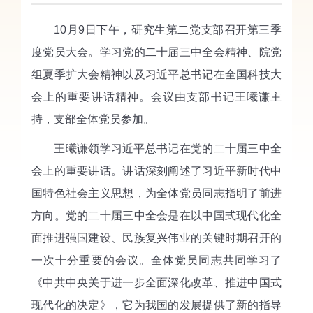
10月9日下午，研究生第二党支部召开第三季
度党员大会。学习党的二十届三中全会精神、院党
组夏季扩大会精神以及习近平总书记在全国科技大
会上的重要讲话精神。会议由支部书记王曦谦主
持，支部全体党员参加。
王曦谦领学习近平总书记在党的二十届三中全
会上的重要讲话。讲话深刻阐述了习近平新时代中
国特色社会主义思想，为全体党员同志指明了前进
方向。党的二十届三中全会是在以中国式现代化全
面推进强国建设、民族复兴伟业的关键时期召开的
一次十分重要的会议。全体党员同志共同学习了
《中共中央关于进一步全面深化改革、推进中国式
现代化的决定》，它为我国的发展提供了新的指导