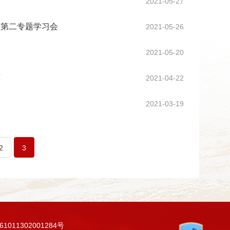
2021-05-27
育第二专题学习会
2021-05-26
2021-05-20
育
2021-04-22
2021-03-19
2
3
011302001284号