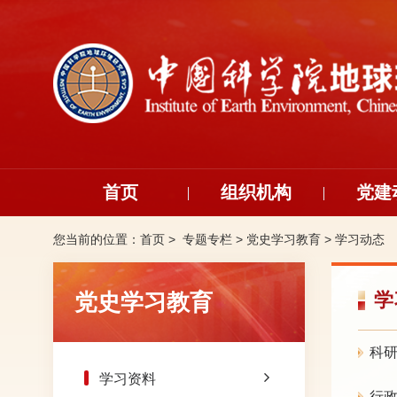
首页
组织机构
党建
您当前的位置：
首页 >
专题专栏
>
党史学习教育
>
学习动态
党史学习教育
学
科
学习资料
行