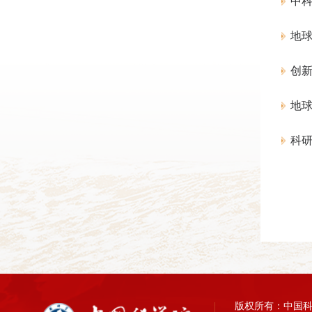
中
地
创
地
科研
版权所有：中国