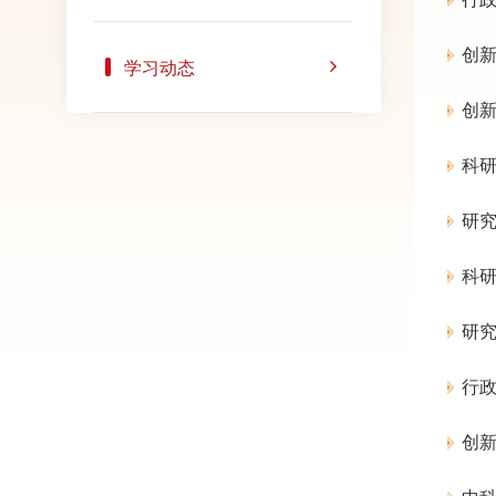
创
学习动态
创
科
研
科
研
行
创