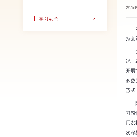
发布时
学习动态
20
持会
会上
况。
开展
多数
形式
随后
习感
用发
次深