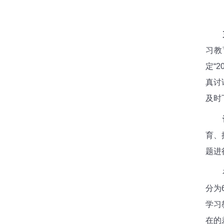
习教
定“
2
真讨
及时
育、
题进
分为
学习
在的