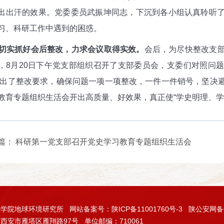
出出汗的效果。党委委员武振坤同志，下沉到各小组认真聆听
习、科研工作中遇到的困惑。
切实抓好会后整改，力求会议取得实效。
会后，为尽快整改支
，
8
月
20
日下午党支部组织召开了支部委员会，支委们对照问题
出了整改要求，确保问题一项一项整改，一件一件销号，坚决
教育专题组织生活会开出高质量、好效果，真正使“学史明理、学
篇：
科研第一党支部召开党史学习教育专题组织生活会
科学院地球环境研究所
网站备案号：陕ICP备11001760号-3
陕公安网备61
西安市雁塔区雁翔路97号
单位邮编：710061