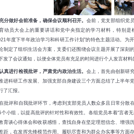
充分做好会前准备，确保会议顺利召开。
会前，党支部组织党
育动员大会上的重要讲话和党中央指定的学习材料，特别是根
021
年度下半年政治学习和科研工作计划”的特色主题活动。为
论制定了组织生活会方案，支委们还围绕会议主题开展了深刻
下发了会议通知，以便全体党员有充足的时间进行个人发言材料
认真进行检视批评，严肃党内政治生活。
会上，首先由创新研
推进科研工作发展、加强支部自身建设三个方面总结了上半年
行了汇报。
在批评和自我批评环节，考虑到支部党员人数众多且日常分散
6
个小组，以提高批评的针对性和有效性。各组党员本着“言者无
教育谈心得体会和收获感悟，查找自身在坚定理想信念、增强
差距，在发挥先锋模范作用、履职尽责和为群众办实事等方面