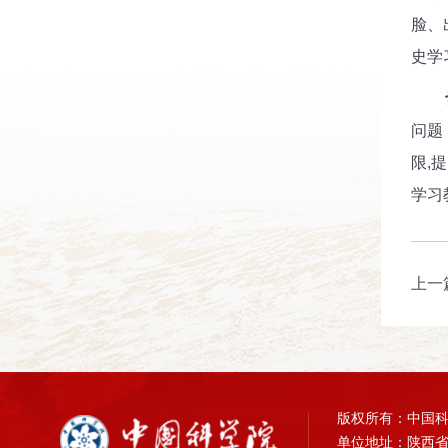
脸、
史学
问题
限
,
提
学习
上一
版权所有：中国
单位地址：陕西省