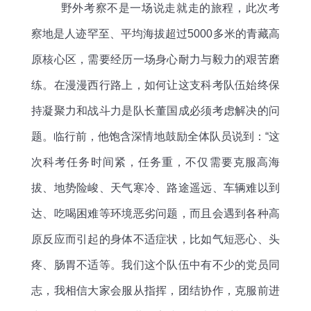
野外考察不是一场说走就走的旅程，此次考
察地是人迹罕至、平均海拔超过
5000多米的青藏高
原核心区，需要经历一场身心耐力与毅力的艰苦磨
练。在漫漫西行路上，如何让这支科考队伍始终保
持凝聚力和战斗力是队长董国成必须考虑解决的问
题。临行前，他
饱含深情地
鼓励全体队员
说到：
“
这
次科考任务时间紧，任务重，不仅需要克服高海
拔、地势险峻、天气寒冷、路途遥远、车辆难以到
达、吃喝困难等环境恶劣问题，而且会遇到
各种高
原反应
而引起的身体不适症状
，比如
气短恶心
、头
疼、肠胃不适
等。我们这个队伍中有不少的党员同
志，我相信大家会服从指挥，团结协作，克服前进