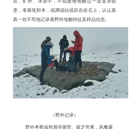
谷、旷野、冰原中，不知疲倦地翻过一道道冰碛
垄，拿着笔和本，或蹲或站或趴在岩石上，认认真
真一丝不苟地记录着野外地貌特征及样品信息。
（野外记录）
野外考察虽然艰辛困苦、疲乏劳累，风餐露