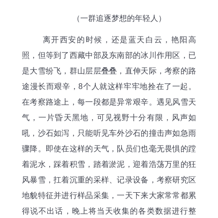
（
一群
追
逐梦想的年轻人
）
离开西安的时候，还是蓝天白云，艳阳高
照，但等到了西藏中部及东南部的冰川作用区，已
是大雪纷飞，群山层层叠叠，直伸天际，考察的路
途漫长而艰辛，
8个人就这样牢牢地拴在了一起。
在考察路途上，每一段都是异常艰辛。遇见风雪天
气，一片昏天黑地，可见视野十分有限，风声如
吼，沙石如泻，只能听见车外沙石的撞击声如急雨
骤降。即使在这样的天气，队员们也毫无畏惧的
蹚
着泥水，踩着积雪，踏着淤泥，迎着浩荡万里的狂
风暴雪，扛着沉重的采样、记录设备，考察研究区
地貌特征并进行样品采集，一天下来大家常常都累
得说不出话，晚上将当天收集的各类数据进行整