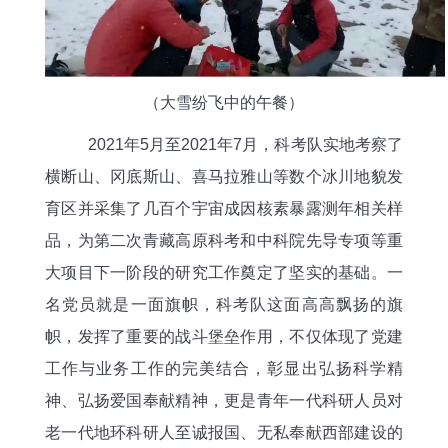
（大雪纷飞中
的午餐）
20
21
年
5
月至
20
21
年
7
月，科考队实地考察了
横断山、冈底斯山、喜马拉雅山等数个冰川地貌发
育区并采集了几百个宇宙成因核素暴露测年相关样
品，为第二次青藏高原科考和中科院先导专项等重
大项目下一阶段的研究工作奠定了坚实的基础。一
名党员就是一面旗帜，科考队这面高高飘扬的旗
帜，发挥了重要的战斗堡垒作用，不仅体现了党建
工作与业务工作的完美结合，
彰显出弘扬科学精
神、弘扬爱国奉献精神
，更是
青年一代科研人员
对
老一代地环
科研
人至诚报国、无私奉献西部建设的