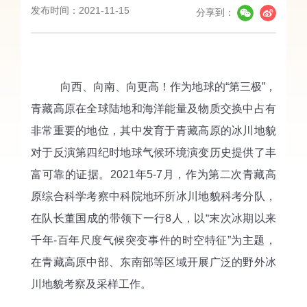
发布时间：2021-11-15
分享到：
向西、向
南
、向更高
！作为地球的
“第三极”，
青藏高原在全球陆地和海洋能量及物质交换中占有
非常重要的地位，其中发育于青藏高原的冰川地貌
对于反演第四纪时地球气候环境演变历史提供了丰
富可靠的证据。20
21
年
5
-
7
月，
作为第二次青藏高
原综合科学考察中科院地环所
冰川地貌
科考分队
，
在队长董国成的带领下一行
8人，以“末次冰期以来
千年-百年尺度气候突变事件的时空特征”为主题，
在青藏高原中部、东南部等区域开展广泛的野外冰
川地貌考察及采样工作。