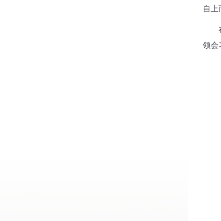
自上
在学
领会