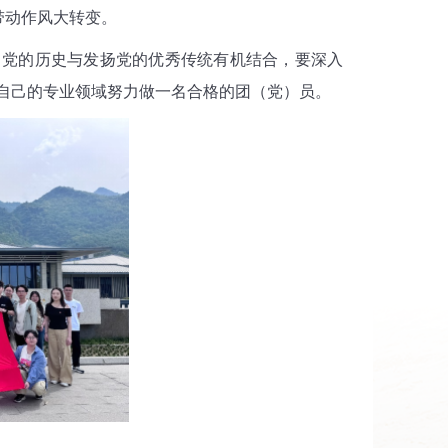
带动作风大转变。
党的历史与发扬党的优秀传统有机结合，要深入
自己的专业领域努力做一名合格的团（党）员。