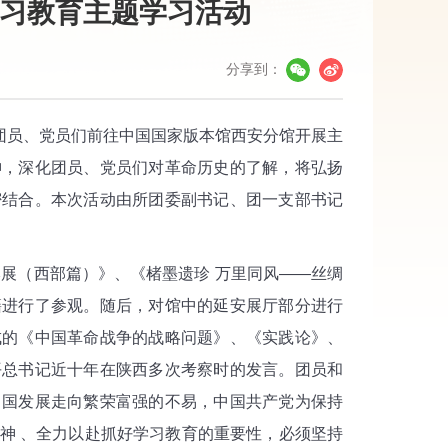
习教育主题学习活动
分享到：
团员、党员们前往中国国家版本馆西安分馆开展主
神，深化团员、党员们对革命历史的了解，将弘扬
密结合。本次活动由所团委副书记、团一支部书记
展（西部篇）》、《楮墨遗珍 万里同风——丝绸
籍进行了参观。随后，对馆中的延安展厅部分进行
成的《中国革命战争的战略问题》、《实践论》、
平总书记近十年在陕西多次考察时的发言。团员和
中国发展走向繁荣富强的不易，中国共产党为保持
神 、全力以赴抓好学习教育的重要性，必须坚持