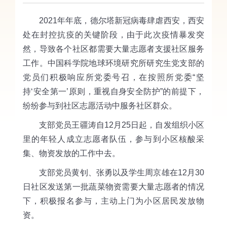
2021
年年底，德尔塔新冠病毒肆虐西安，
西安
处
在封控抗疫
的关键阶段，由于此次疫情暴发突
然，导致各个
社区都需要
大量
志愿者
支援社区服务
工作。中国科学院地球环境研究所研究生党支部的
党员们积极响应所党委号召，在按照所党委
“坚
持‘安全第一’原则，重视自身安全防护”的前提下，
纷纷参与到社区志愿活动中服务社区群众。
支部党员王疆涛自
12月25日起，自发组织小区
里的年轻人成立志愿者队伍，参与到小区核酸采
集、物资发放的工作中去。
支部党员黄钊
、
张勇以及学生周京雄
在
12月30
日
社区发送第一批蔬菜物资需要大量志愿者的情况
下，积极报名参与，
主动
上门
为小区居民发放
物
资
。