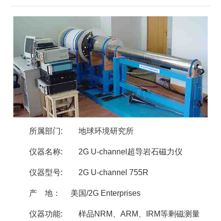
所属部门
:
地球环境研究所
仪器名称
:
2G U-channel
超导岩石磁力仪
仪器型号
:
2G U-channel 755R
产
地：
美国
/2G Enterprises
仪器功能
:
样品
NRM
、
ARM
、
IRM
等剩磁测量