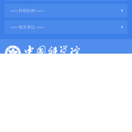
=== 科研机构 ===
=== 相关单位 ===
版权所有：中国科学院地球环境研究所
网站备案号：
陕ICP备11001760号-3
陕公网安备61011302001284号
单位地址：陕西省西安市雁塔区雁翔路97号
单位邮编：710061
电子邮件：
web@ieecas.cn
传真：029－62336234