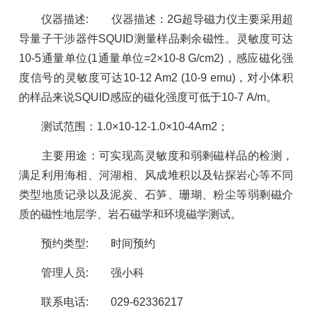
仪器描述
:
仪器描述：
2G
超导磁力仪主要采用超
导量子干涉器件
SQUID
测量样品剩余磁性。灵敏度可达
10-5
通量单位
(1
通量单位
=2
×
10-8 G/cm2)
，感应磁化强
度信号的灵敏度可达
10-12 Am2 (10-9 emu)
，对小体积
的样品来说
SQUID
感应的磁化强度可低于
10-7 A/m
。
测试范围：
1.0
×
10-12-1.0
×
10-4Am2
；
主要用途：可实现高灵敏度和弱剩磁样品的检测，
满足利用海相、河湖相、风成堆积以及钻探岩心等不同
类型地质记录以及泥炭、石笋、珊瑚、粉尘等弱剩磁介
质的磁性地层学、岩石磁学和环境磁学测试。
预约类型
:
时间预约
管理人员
:
强小科
联系电话
:
029-62336217